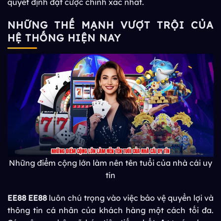
quyết định đặt cược chính xác nhất.
NHỮNG THẾ MẠNH VƯỢT TRỘI CỦA
HỆ THỐNG HIỆN NAY
Những điểm cộng lớn làm nên tên tuổi của nhà cái uy
tín
EE88
EE88
luôn chú trọng vào việc bảo vệ quyền lợi và
thông tin cá nhân của khách hàng một cách tối đa.