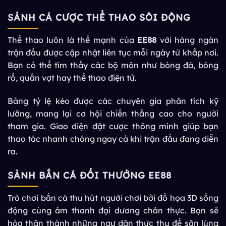
SẢNH CÁ CƯỢC THỂ THAO SÔI ĐỘNG
Thể thao luôn là thế mạnh của
EE88
với hàng ngàn
trận đấu được cập nhật liên tục mỗi ngày từ khắp nơi.
Bạn có thể tìm thấy các bộ môn như bóng đá, bóng
rổ, quần vợt hay thể thao điện tử.
Bảng tỷ lệ kèo được các chuyên gia phân tích kỹ
lưỡng, mang lại cơ hội chiến thắng cao cho người
tham gia. Giao diện đặt cược thông minh giúp bạn
thao tác nhanh chóng ngay cả khi trận đấu đang diễn
ra.
SẢNH BẮN CÁ ĐỔI THƯỞNG EE88
Trò chơi bắn cá thu hút người chơi bởi đồ họa 3D sống
động cùng âm thanh đại dương chân thực. Bạn sẽ
hóa thân thành những ngư dân thực thụ để săn lùng