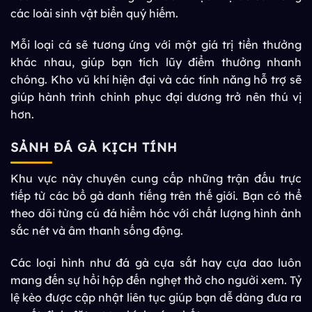
các loài sinh vật biển quý hiếm.
Mỗi loại cá sẽ tương ứng với một giá trị tiền thưởng
khác nhau, giúp bạn tích lũy điểm thưởng nhanh
chóng. Kho vũ khí hiện đại và các tính năng hỗ trợ sẽ
giúp hành trình chinh phục đại dương trở nên thú vị
hơn.
SẢNH ĐÁ GÀ KỊCH TÍNH
Khu vực này chuyên cung cấp những trận đấu trực
tiếp từ các bồ gà danh tiếng trên thế giới. Bạn có thể
theo dõi từng cú đá hiểm hóc với chất lượng hình ảnh
sắc nét và âm thanh sống động.
Các loại hình như đá gà cựa sắt hay cựa dao luôn
mang đến sự hồi hộp đến nghẹt thở cho người xem. Tỷ
lệ kèo được cập nhật liên tục giúp bạn dễ dàng đưa ra