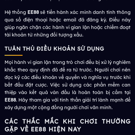
Hệ thống
EE88
sẽ tiến hành xác minh danh tính thông
qua số điện thoại hoặc email đã đăng ký. Điều này
giúp ngăn chặn các hành vi gian lận hoặc chiếm đoạt
tài khoản từ những đối tượng xấu.
TUÂN THỦ ĐIỀU KHOẢN SỬ DỤNG
Mọi hành vi gian lận trong trò chơi đều bị xử lý nghiêm
khắc theo quy định đã đề ra từ trước. Người chơi nên
đọc kỹ các điều khoản về quyền và nghĩa vụ trước khi
bắt đầu đặt cược. Việc sử dụng các phần mềm can
thiệp vào kết quả ván đấu là hoàn toàn bị cấm tại
EE88
. Hãy tham gia với tinh thần giải trí lành mạnh để
xây dựng một cộng đồng người chơi văn minh.
CÁC THẮC MẮC KHI CHƠI THƯỜNG
GẶP VỀ EE88 HIỆN NAY