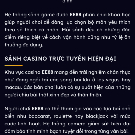
đỉnh
Hệ thống sảnh game được
EE88
phân chia khoa học
giúp người chơi dễ dàng lựa chọn bộ môn yêu thích
theo sở thích cá nhân. Mỗi sảnh đều có những đặc
điểm riêng biệt về cách vận hành cũng như tỷ lệ ăn
thưởng đa dạng.
SẢNH CASINO TRỰC TUYẾN HIỆN ĐẠI
Khu vực casino
EE88
mang đến trải nghiệm chân thực
như đang ngồi tại các sòng bài lớn ở las vegas hay
macau. Các bàn chơi luôn có sự xuất hiện của những
người chia bài thật xinh đẹp và thân thiện.
Người chơi
EE88
có thể tham gia vào các tựa bài phổ
biến như baccarat, roulette hay blackjack với mức
cược linh hoạt. Hệ thống camera giám sát hiện đại
đảm bảo tính minh bạch tuyệt đối trong từng ván bài.