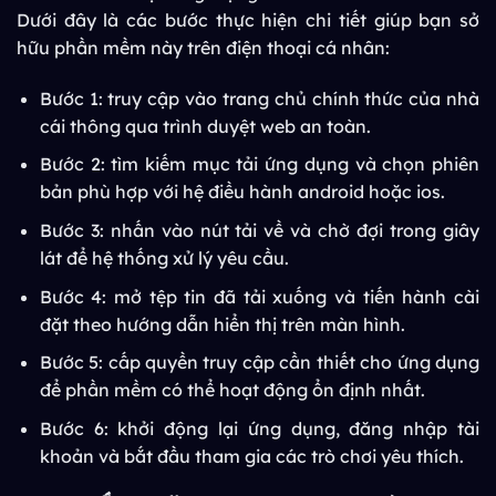
Dưới đây là các bước thực hiện chi tiết giúp bạn sở
hữu phần mềm này trên điện thoại cá nhân:
Bước 1: truy cập vào trang chủ chính thức của nhà
cái thông qua trình duyệt web an toàn.
Bước 2: tìm kiếm mục tải ứng dụng và chọn phiên
bản phù hợp với hệ điều hành android hoặc ios.
Bước 3: nhấn vào nút tải về và chờ đợi trong giây
lát để hệ thống xử lý yêu cầu.
Bước 4: mở tệp tin đã tải xuống và tiến hành cài
đặt theo hướng dẫn hiển thị trên màn hình.
Bước 5: cấp quyền truy cập cần thiết cho ứng dụng
để phần mềm có thể hoạt động ổn định nhất.
Bước 6: khởi động lại ứng dụng, đăng nhập tài
khoản và bắt đầu tham gia các trò chơi yêu thích.