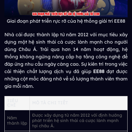
Giai đoạn phát triển rực rỡ của hệ thống giải trí EE88
Nhà cái được thành lập từ năm 2012 với mục tiêu xây
dựng một hệ sinh thái cá cược lành mạnh cho người
dùng Châu Á. Trải qua hơn 14 năm hoạt động, hệ
thống không ngừng nâng cấp hạ tầng công nghệ để
đáp ứng nhu cầu ngày càng cao. Sự kiên trì trong việc
cải thiện chất lượng dịch vụ đã giúp
EE88
đạt được
những cột mốc đáng nhớ về số lượng thành viên tham
gia mỗi năm.
TIÊU
MÔ TẢ CHI TIẾT
CHÍ
Được xây dựng từ năm 2012 với định hướng
Năm
phát triển hệ sinh thái cá cược lành mạnh
thành lập
tại châu Á.